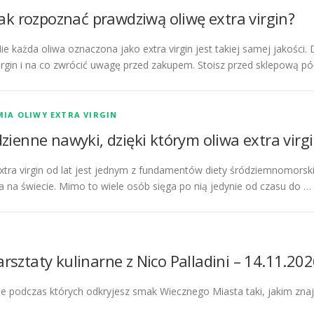
Jak rozpoznać prawdziwą oliwę extra virgin?
ie każda oliwa oznaczona jako extra virgin jest takiej samej jakości
irgin i na co zwrócić uwagę przed zakupem. Stoisz przed sklepową pó
IA OLIWY EXTRA VIRGIN
zienne nawyki, dzięki którym oliwa extra virgin
xtra virgin od lat jest jednym z fundamentów diety śródziemnomorsk
a na świecie. Mimo to wiele osób sięga po nią jedynie od czasu do …
rsztaty kulinarne z Nico Palladini – 14.11.2026
ne podczas których odkryjesz smak Wiecznego Miasta taki, jakim zn