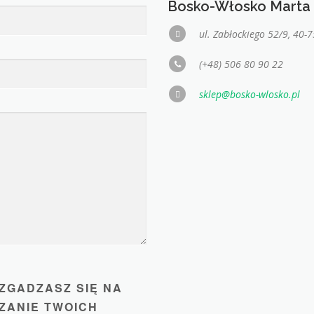
Bosko-Włosko Marta 
ul. Zabłockiego 52/9, 40-
(+48) 506 80 90 22
sklep@bosko-wlosko.pl
ZGADZASZ SIĘ NA
ZANIE TWOICH