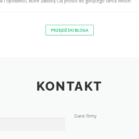
i opowieści, które zabiorą Cię prosto do gorącego serca Włoch.
PRZEJDŹ DO BLOGA
KONTAKT
Dane firmy