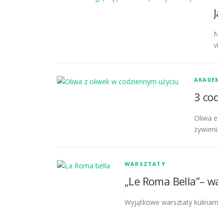
N
v
AKADEM
3 cod
Oliwa e
żywieni
WARSZTATY
„Le Roma Bella”– wa
Wyjątkowe warsztaty kulinar