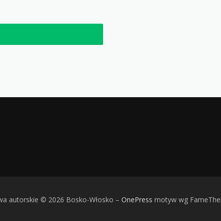
wa autorskie © 2026 Bosko-Włosko
–
OnePress
motyw wg FameTh