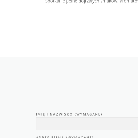
Spotkanie pełne dojrzałych smaków, aromatów 
IMIĘ I NAZWISKO (WYMAGANE)
ADRES EMAIL (WYMAGANE)