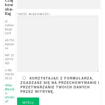
Czaj
kow
ska-
Raj
TREŚĆ WIADOMOŚCI
ul.
Zabłoc
kiego
52/9
40-750
Katowi
ce
NIP:
22
20779
601
(+48)
506 80
KORZYSTAJĄC Z FORMULARZA,
90 22
ZGADZASZ SIĘ NA PRZECHOWYWANIE I
sklep
PRZETWARZANIE TWOICH DANYCH
@bosk
PRZEZ WITRYNĘ.
o-
wlosko
.pl