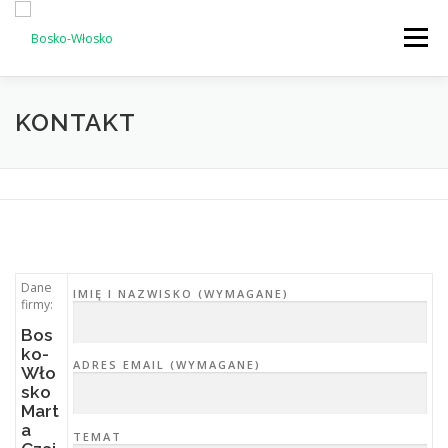
Przejdź
do
Menu
treści
MENU
KONTAKT
Dane
IMIĘ I NAZWISKO (WYMAGANE)
firmy:
Bos
ko-
ADRES EMAIL (WYMAGANE)
Wło
sko
Mart
a
TEMAT