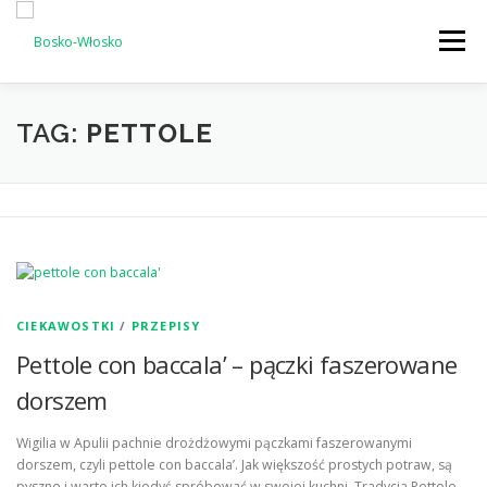
Przejdź
do
Menu
treści
MENU
TAG:
PETTOLE
CIEKAWOSTKI
/
PRZEPISY
Pettole con baccala’ – pączki faszerowane
dorszem
Wigilia w Apulii pachnie drożdżowymi pączkami faszerowanymi
dorszem, czyli pettole con baccala’. Jak większość prostych potraw, są
pyszne i warto ich kiedyś spróbować w swojej kuchni. Tradycja Pettole