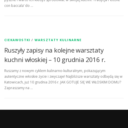
con baccala’ do …
CIEKAWOSTKI
/
WARSZTATY KULINARNE
Ruszyły zapisy na kolejne warsztaty
kuchni włoskiej – 10 grudnia 2016 r.
Ruszamy z nowym cyklem kulinarno-kulturalnym, pokazującym
autentyczne włoskie życie i zwyczaje! Najbliższe warsztaty odbędą się w
Katowicach, już 10 grudnia 2016 r. JAK GOTUJE SIĘ WE WŁOSKIM DOMU?
Zapraszamy na …